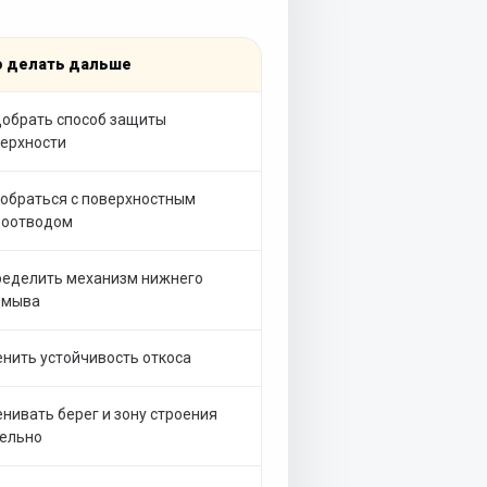
о делать дальше
обрать способ защиты
ерхности
обраться с поверхностным
доотводом
еделить механизм нижнего
дмыва
нить устойчивость откоса
нивать берег и зону строения
ельно