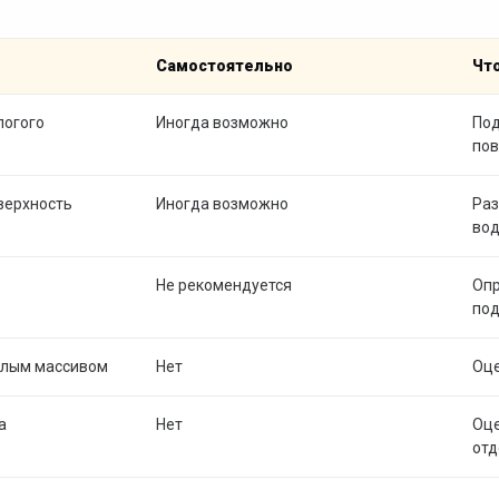
Самостоятельно
Чт
логого
Иногда возможно
Под
пов
верхность
Иногда возможно
Раз
во
Не рекомендуется
Опр
по
елым массивом
Нет
Оце
а
Нет
Оце
отд