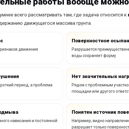
тельные работы вообще можно
мнее всего рассматривать там, где задача относится к
к удержанию движущегося массива грунта.
ос
Поверхностное осыпа
признаков движения
Разрушается преимущественно
воды сохраняет форму.
рушения
Нет значительных нагр
ороткий период, а проблема
Рядом с проблемным участком
площадки или другого ответс
подмыва
Понятен источник пове
нного нависания и постоянной
Например, видно направлени
разрушает только поверхност