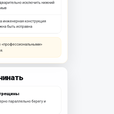
дварительно исключить нижний
мыв
а инженерная конструкция
жна быть исправна
ли «профессиональными»
я.
чинать
 трещины
ерно параллельно берегу и