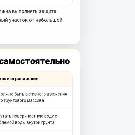
олжна выполнять защита:
ный участок от небольшой
 самостоятельно
вное ограничение
должно быть активного движения
го грунтового массива
путать поверхностную воду с
блемой воды внутри грунта