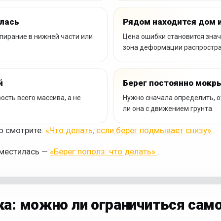
илась
Рядом находится дом 
ыпирание в нижней части или
Цена ошибки становится знач
зона деформации распростран
й
Берег постоянно мокр
сть всего массива, а не
Нужно сначала определить, о
ли она с движением грунта.
о смотрите:
«Что делать, если берег подмывает снизу»
.
сместилась —
«Берег пополз: что делать»
.
ка: можно ли ограничиться са