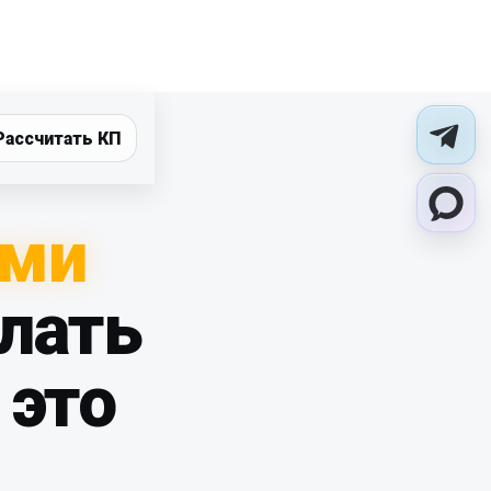
Рассчитать КП
ими
елать
 это