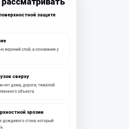
 рассматривать
поверхностной защите
ние
 верхний слой, а основание у
узок сверху
 нет дома, дороги, тяжёлой
твенного объекта.
рхностной эрозии
е дождевого стока, который
ь.