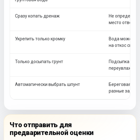
Сразу копать дренаж
Не определены
место отвода 
Укрепить только кромку
Вода может п
на откос сверх
Только досыпать грунт
Подсыпка не у
переувлажнен
Автоматически выбрать шпунт
Береговая сте
разные задачи
Что отправить для
предварительной оценки