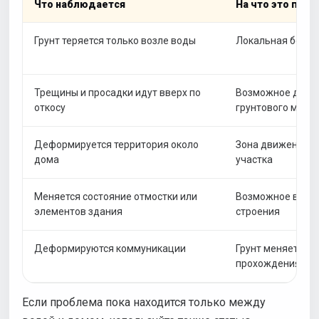
Что наблюдается
На что это пох
Грунт теряется только возле воды
Локальная берег
Трещины и просадки идут вверх по
Возможное движе
откосу
грунтового масс
Деформируется территория около
Зона движения п
дома
участка
Меняется состояние отмостки или
Возможное влиян
элементов здания
строения
Деформируются коммуникации
Грунт меняет пол
прохождения
Если проблема пока находится только между