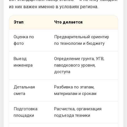
из них важен именно в условиях региона.
Этап
Что делается
Сп
Оценка по
Предварительный ориентир
За
фото
по технологии и бюджету
фо
Выезд
Определение грунта, УГВ,
На
инженера
паводкового уровня,
пл
доступа
фо
Детальная
Разбивка по этапам,
Бе
смета
материалам и срокам
об
Подготовка
Расчистка, организация
В 
площадки
подъезда техники
пл