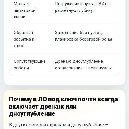
Монтаж
Погружение шпунта ПВХ на
На
шпунтовой
расчётную глубину
бы
линии
Обратная
Заполнение без пустот,
На
засыпка и
планировка береговой зоны
шп
откос
Сопутствующие
Дренаж, дноуглубление,
В 
работы
согласование — если нужны
из
Почему в ЛО под ключ почти всегда
включает дренаж или
дноуглубление
В других регионах дренаж и дноуглубление —