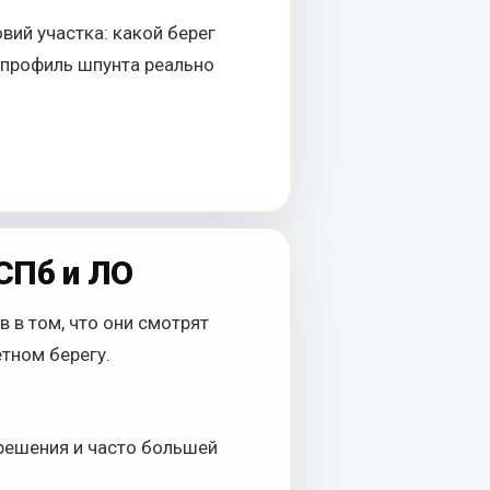
вий участка: какой берег
й профиль шпунта реально
СПб и ЛО
 в том, что они смотрят
тном берегу.
решения и часто большей