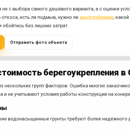
 не с выбора самого дешёвого варианта, а с оценки усло
 откоса, есть ли подмыв, нужно ли
дноуглубление
, како
 обойтись без лишних затрат.
Отправить фото объекта
 стоимость берегоукрепления в 
з нескольких групп факторов. Ошибка многих заказчиков
а и не учитывают условия работы конструкции на конкре
ны
гкие водонасыщенные грунты требуют более надёжного 