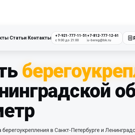
+7-921-777-11-51
+7-812-777-12-61
кты
Статьи
Контакты
с 9:00 до 21:00
u-bereg@bk.ru
ть
берегоукреп
нинградской о
метр
на берегоукрепления в Санкт-Петербурге и Ленинградс