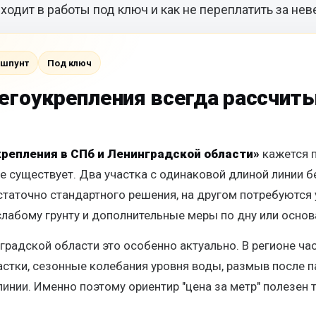
входит в работы под ключ и как не переплатить за не
 шпунт
Под ключ
егоукрепления всегда рассчит
репления в СПб и Ленинградской области»
кажется п
 существует. Два участка с одинаковой длиной линии бе
статочно стандартного решения, на другом потребуются
 слабому грунту и дополнительные меры по дну или осно
градской области это особенно актуально. В регионе ч
астки, сезонные колебания уровня воды, размыв после 
инии. Именно поэтому ориентир "цена за метр" полезен т