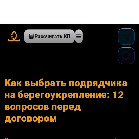
Рассчитать КП
Как выбрать подрядчика
на берегоукрепление: 12
вопросов перед
договором