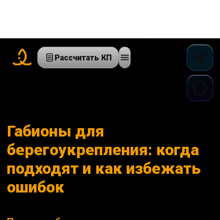
Рассчитать КП
Габионы для
берегоукрепления: когда
подходят и как избежать
ошибок